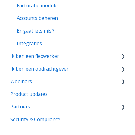
Facturatie module
Accounts beheren
Er gaat iets mis!?
Integraties
Ik ben een flexwerker
Ik ben een opdrachtgever
Starten met clevergig
Webinars
Er gaat iets mis!?
Starten met clevergig
Product updates
Yes ik ben opgestart! Wat kan ik nog meer met
Product updates
clevergig?
Partners
Koppelingen en integraties
Security & Compliance
Over clevergig