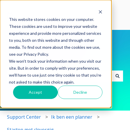
Home
This website stores cookies on your computer.
These cookies are used to improve your website
experience and provide more personalized services
to you, both on this website and through other
media. To find out more about the cookies we use,
see our Privacy Policy.
We won't track your information when you visit our
Hoe kunnen we je helpen vandaag?
site. But in order to comply with your preferences,
we'll have to use just one tiny cookie so that you're
not asked to make this choice again.
Er zijn geen suggesties want het zoekveld is leeg.
Accept
Decline
Support Center
Ik ben een planner
Starten met clevergig