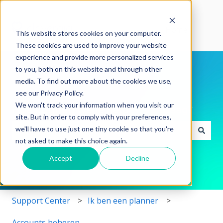
Home
This website stores cookies on your computer.
These cookies are used to improve your website
experience and provide more personalized services
to you, both on this website and through other
media. To find out more about the cookies we use,
see our Privacy Policy.
We won't track your information when you visit our
Hoe kunnen we je helpen vandaag?
site. But in order to comply with your preferences,
we'll have to use just one tiny cookie so that you're
not asked to make this choice again.
Er zijn geen suggesties want het zoekveld is leeg.
Accept
Decline
Support Center
Ik ben een planner
Accounts beheren