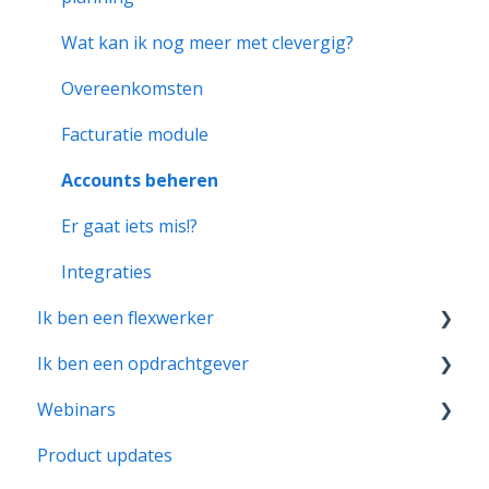
Wat kan ik nog meer met clevergig?
Overeenkomsten
Facturatie module
Accounts beheren
Er gaat iets mis!?
Integraties
Ik ben een flexwerker
Ik ben een opdrachtgever
Starten met clevergig
Webinars
Er gaat iets mis!?
Starten met clevergig
Product updates
Yes ik ben opgestart! Wat kan ik nog meer met
Product updates
clevergig?