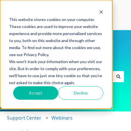
Home
This website stores cookies on your computer.
These cookies are used to improve your website
experience and provide more personalized services
to you, both on this website and through other
media. To find out more about the cookies we use,
see our Privacy Policy.
We won't track your information when you visit our
Hoe kunnen we je helpen vandaag?
site. But in order to comply with your preferences,
we'll have to use just one tiny cookie so that you're
not asked to make this choice again.
Er zijn geen suggesties want het zoekveld is leeg.
Accept
Decline
Support Center
Webinars